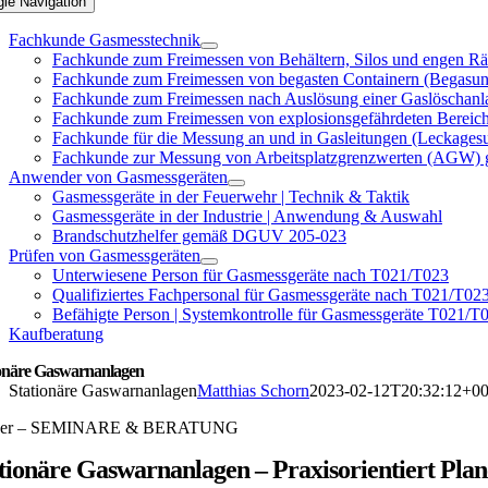
gle Navigation
Fachkunde Gasmesstechnik
Fachkunde zum Freimessen von Behältern, Silos und engen
Fachkunde zum Freimessen von begasten Containern (Begasu
Fachkunde zum Freimessen nach Auslösung einer Gaslöscha
Fachkunde zum Freimessen von explosionsgefährdeten Bere
Fachkunde für die Messung an und in Gasleitungen (Lecka
Fachkunde zur Messung von Arbeitsplatzgrenzwerten (AGW
Anwender von Gasmessgeräten
Gasmessgeräte in der Feuerwehr | Technik & Taktik
Gasmessgeräte in der Industrie | Anwendung & Auswahl
Brandschutzhelfer gemäß DGUV 205-023
Prüfen von Gasmessgeräten
Unterwiesene Person für Gasmessgeräte nach T021/T023
Qualifiziertes Fachpersonal für Gasmessgeräte nach T021/T02
Befähigte Person | Systemkontrolle für Gasmessgeräte T021/T
Kaufberatung
ionäre Gaswarnanlagen
Stationäre Gaswarnanlagen
Matthias Schorn
2023-02-12T20:32:12+00
tner – SEMINARE & BERATUNG
tionäre Gaswarnanlagen – Praxisorientiert Plan