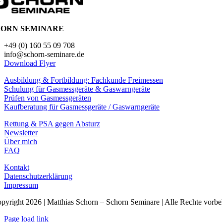
HORN SEMINARE
+49 (0) 160 55 09 708
info@schorn-seminare.de
Download Flyer
Ausbildung & Fortbildung: Fachkunde Freimessen
Schulung für Gasmessgeräte & Gaswarngeräte
Prüfen von Gasmessgeräten
Kaufberatung für Gasmessgeräte / Gaswarngeräte
Rettung & PSA gegen Absturz
Newsletter
Über mich
FAQ
Kontakt
Datenschutz­erklärung
Impressum
pyright 2026 | Matthias Schorn – Schorn Seminare | Alle Rechte vorbe
Page load link