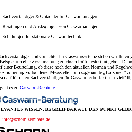
Sachverständiger & Gutachter für Gaswarnanlagen
Beratungen und Auslegungen von Gaswarnanlagen
Schulungen für stationäre Gaswarntechnik
Sachverständiger und Gutachter für Gaswarnsysteme stehen wir Ihnen ge
Beispiel um eine Zweitmeinung zu einem Prüfungsinstitut gehen. Dann pr
rf einer Beurteilung, ob diese noch den aktuellen Normen und Regelwerk
Positionierung vorhandener Messstellen, um sogenannte „Todzonen“ zu
Bedarf für einen Sachverständigen für Gaswarntechnik ist sehr vielfält
 geht es zu
Gaswarn-Beratung
…
EVANTES WISSEN, BEGREIFBAR AUF DEN PUNKT GEBR
info@schorn-seminare.de