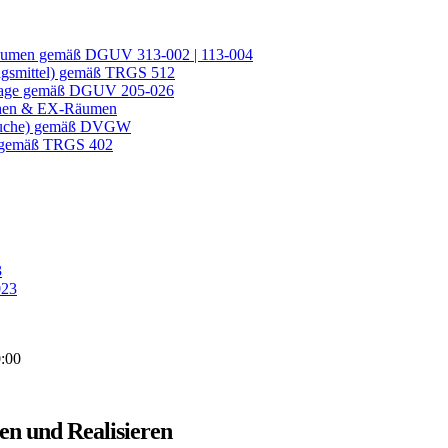
 Räumen gemäß DGUV 313-002 | 113-004
ngsmittel) gemäß TRGS 512
nlage gemäß DGUV 205-026
ichen & EX-Räumen
gesuche) gemäß DVGW
) gemäß TRGS 402
3
023
:00
en und Realisieren