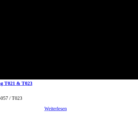
ng T021 & T023
057 / T023
Weiterlesen