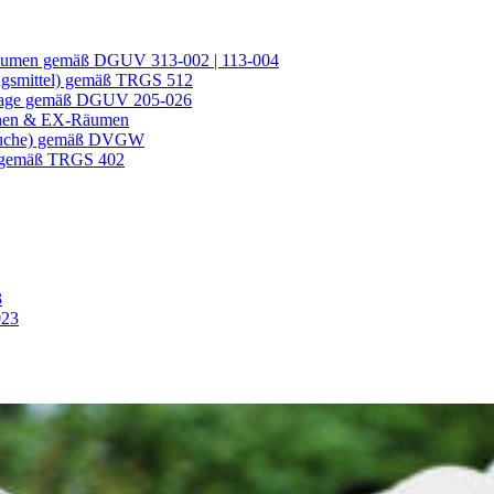
 Räumen gemäß DGUV 313-002 | 113-004
ngsmittel) gemäß TRGS 512
nlage gemäß DGUV 205-026
ichen & EX-Räumen
gesuche) gemäß DVGW
) gemäß TRGS 402
3
023