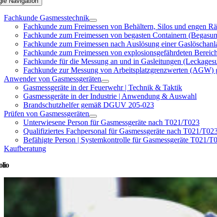
gle Navigation
Fachkunde Gasmesstechnik
Fachkunde zum Freimessen von Behältern, Silos und engen
Fachkunde zum Freimessen von begasten Containern (Begasu
Fachkunde zum Freimessen nach Auslösung einer Gaslöscha
Fachkunde zum Freimessen von explosionsgefährdeten Bere
Fachkunde für die Messung an und in Gasleitungen (Lecka
Fachkunde zur Messung von Arbeitsplatzgrenzwerten (AGW
Anwender von Gasmessgeräten
Gasmessgeräte in der Feuerwehr | Technik & Taktik
Gasmessgeräte in der Industrie | Anwendung & Auswahl
Brandschutzhelfer gemäß DGUV 205-023
Prüfen von Gasmessgeräten
Unterwiesene Person für Gasmessgeräte nach T021/T023
Qualifiziertes Fachpersonal für Gasmessgeräte nach T021/T02
Befähigte Person | Systemkontrolle für Gasmessgeräte T021/T
Kaufberatung
olio